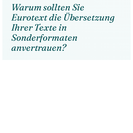
Warum sollten Sie
Eurotext die Übersetzung
Ihrer Texte in
Sonderformaten
anvertrauen?
Qualitätssicherung
: Wir erfüllen die
Anforderungen der ISO 17100. Die
internationale Norm ist ein
Gütesiegel, das die Genauigkeit und
Zuverlässigkeit unserer Arbeit
garantiert.
Technische Expertise
: Unsere
Übersetzerinnen und Übersetzer
haben das nötige Know How, um