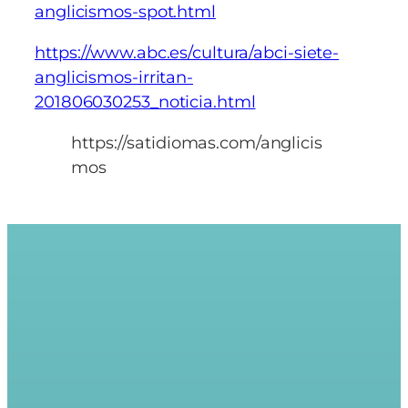
anglicismos-spot.html
https://www.abc.es/cultura/abci-siete-
anglicismos-irritan-
201806030253_noticia.html
https://satidiomas.com/anglicis
mos