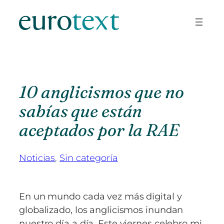
Saltar
al
contenido
10 anglicismos que no
sabías que están
aceptados por la RAE
Noticias
, 
Sin categoría
En un mundo cada vez más digital y
globalizado, los anglicismos inundan
nuestro día a día. Este viernes celebro mi