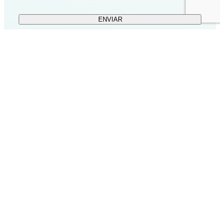
ENVIAR
Inicio
Traducción
Interpretación
Idiomas
Contacto
© Eurotext